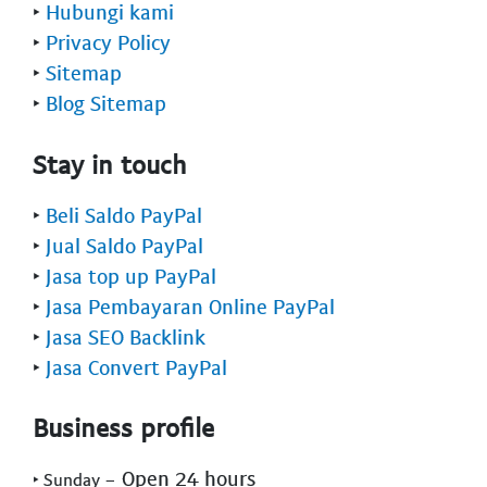
‣
Hubungi kami
‣
Privacy Policy
‣
Sitemap
‣
Blog Sitemap
Stay in touch
‣
Beli Saldo PayPal
‣
Jual Saldo PayPal
‣
Jasa top up PayPal
‣
Jasa Pembayaran Online PayPal
‣
Jasa SEO Backlink
‣
Jasa Convert PayPal
Business profile
- Open 24 hours
‣ Sunday