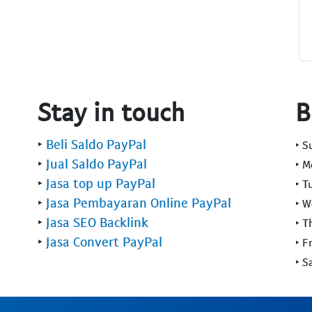
Stay in touch
B
‣
Beli Saldo PayPal
‣ 
‣
Jual Saldo PayPal
‣ 
‣
Jasa top up PayPal
‣ T
‣
Jasa Pembayaran Online PayPal
‣ 
‣
Jasa SEO Backlink
‣ T
‣
Jasa Convert PayPal
‣ F
‣ S