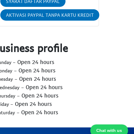
SYARAT DAFTAR PAYPAL
AKTIVASI PAYPAL TANPA KARTU KREDIT
usiness profile
- Open 24 hours
Sunday
- Open 24 hours
Monday
- Open 24 hours
uesday
- Open 24 hours
Wednesday
- Open 24 hours
hursday
- Open 24 hours
riday
- Open 24 hours
aturday
Chat with us