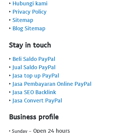
‣
Hubungi kami
‣
Privacy Policy
‣
Sitemap
‣
Blog Sitemap
Stay in touch
‣
Beli Saldo PayPal
‣
Jual Saldo PayPal
‣
Jasa top up PayPal
‣
Jasa Pembayaran Online PayPal
‣
Jasa SEO Backlink
‣
Jasa Convert PayPal
Business profile
- Open 24 hours
‣ Sunday