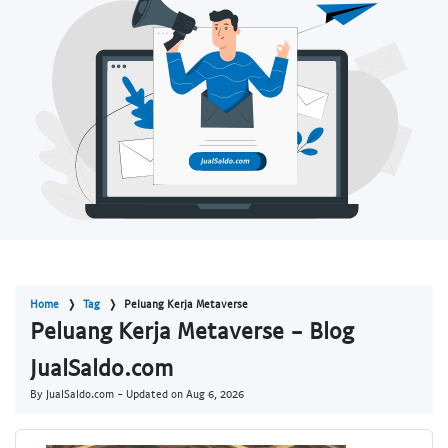
Home
Tag
Peluang Kerja Metaverse
Peluang Kerja Metaverse - Blog
JualSaldo.com
By JualSaldo.com - Updated on
Aug 6, 2026