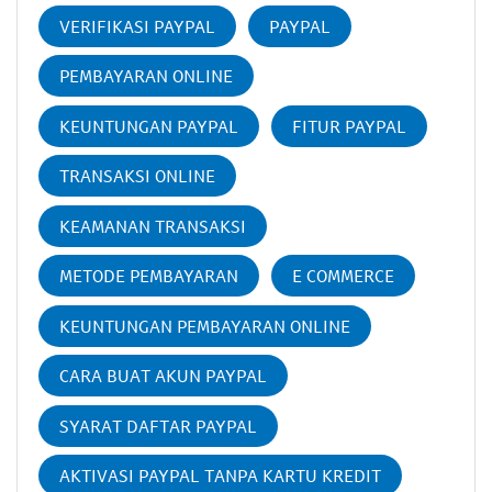
VERIFIKASI PAYPAL
PAYPAL
PEMBAYARAN ONLINE
KEUNTUNGAN PAYPAL
FITUR PAYPAL
TRANSAKSI ONLINE
KEAMANAN TRANSAKSI
METODE PEMBAYARAN
E COMMERCE
KEUNTUNGAN PEMBAYARAN ONLINE
CARA BUAT AKUN PAYPAL
SYARAT DAFTAR PAYPAL
AKTIVASI PAYPAL TANPA KARTU KREDIT