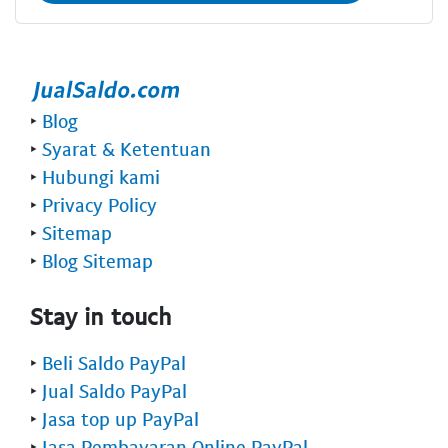
‣
Blog
‣
Syarat & Ketentuan
‣
Hubungi kami
‣
Privacy Policy
‣
Sitemap
‣
Blog Sitemap
Stay in touch
‣
Beli Saldo PayPal
‣
Jual Saldo PayPal
‣
Jasa top up PayPal
‣
Jasa Pembayaran Online PayPal