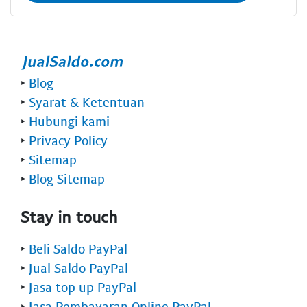
‣
Blog
‣
Syarat & Ketentuan
‣
Hubungi kami
‣
Privacy Policy
‣
Sitemap
‣
Blog Sitemap
Stay in touch
‣
Beli Saldo PayPal
‣
Jual Saldo PayPal
‣
Jasa top up PayPal
‣
Jasa Pembayaran Online PayPal