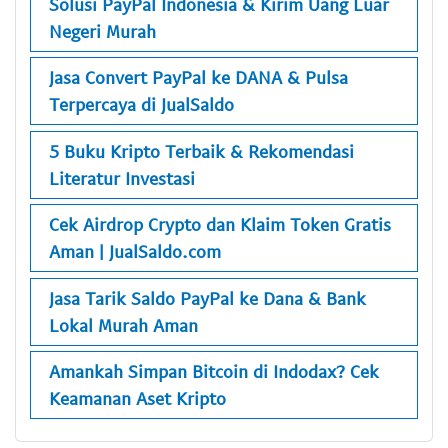
Solusi PayPal Indonesia & Kirim Uang Luar
Negeri Murah
Jasa Convert PayPal ke DANA & Pulsa
Terpercaya di JualSaldo
5 Buku Kripto Terbaik & Rekomendasi
Literatur Investasi
Cek Airdrop Crypto dan Klaim Token Gratis
Aman | JualSaldo.com
Jasa Tarik Saldo PayPal ke Dana & Bank
Lokal Murah Aman
Amankah Simpan Bitcoin di Indodax? Cek
Keamanan Aset Kripto