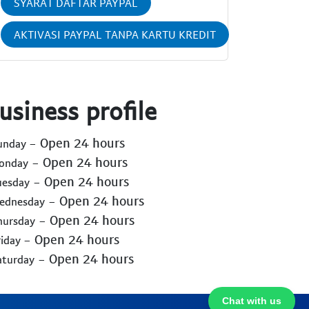
SYARAT DAFTAR PAYPAL
AKTIVASI PAYPAL TANPA KARTU KREDIT
usiness profile
- Open 24 hours
Sunday
- Open 24 hours
Monday
- Open 24 hours
uesday
- Open 24 hours
Wednesday
- Open 24 hours
hursday
- Open 24 hours
riday
- Open 24 hours
aturday
Chat with us