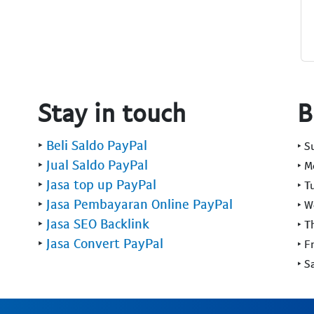
Stay in touch
B
‣
Beli Saldo PayPal
‣ 
‣
Jual Saldo PayPal
‣ 
‣
Jasa top up PayPal
‣ T
‣
Jasa Pembayaran Online PayPal
‣ 
‣
Jasa SEO Backlink
‣ T
‣
Jasa Convert PayPal
‣ F
‣ S