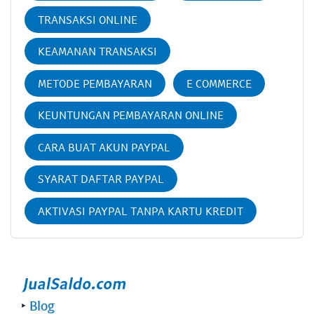
TRANSAKSI ONLINE
KEAMANAN TRANSAKSI
METODE PEMBAYARAN
E COMMERCE
KEUNTUNGAN PEMBAYARAN ONLINE
CARA BUAT AKUN PAYPAL
SYARAT DAFTAR PAYPAL
AKTIVASI PAYPAL TANPA KARTU KREDIT
‣
Blog