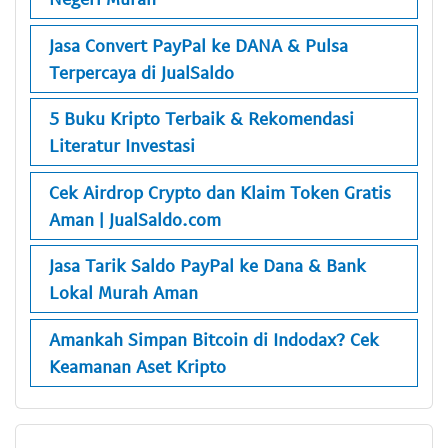
Jasa Convert PayPal ke DANA & Pulsa
Terpercaya di JualSaldo
5 Buku Kripto Terbaik & Rekomendasi
Literatur Investasi
Cek Airdrop Crypto dan Klaim Token Gratis
Aman | JualSaldo.com
Jasa Tarik Saldo PayPal ke Dana & Bank
Lokal Murah Aman
Amankah Simpan Bitcoin di Indodax? Cek
Keamanan Aset Kripto