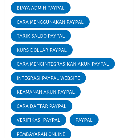
BIAYA ADMIN PAYPAL
CARA MENGGUNAKAN PAYPAL
TARIK SALDO PAYPAL
KURS DOLLAR PAYPAL
CARA MENGINTEGRASIKAN AKUN PAYPAL
INTEGRASI PAYPAL WEBSITE
KEAMANAN AKUN PAYPAL
CARA DAFTAR PAYPAL
VERIFIKASI PAYPAL
PAYPAL
PEMBAYARAN ONLINE