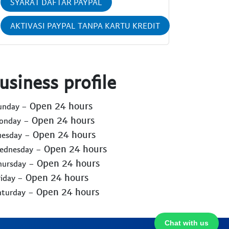
SYARAT DAFTAR PAYPAL
AKTIVASI PAYPAL TANPA KARTU KREDIT
usiness profile
- Open 24 hours
Sunday
- Open 24 hours
Monday
- Open 24 hours
uesday
- Open 24 hours
Wednesday
- Open 24 hours
hursday
- Open 24 hours
riday
- Open 24 hours
aturday
Chat with us