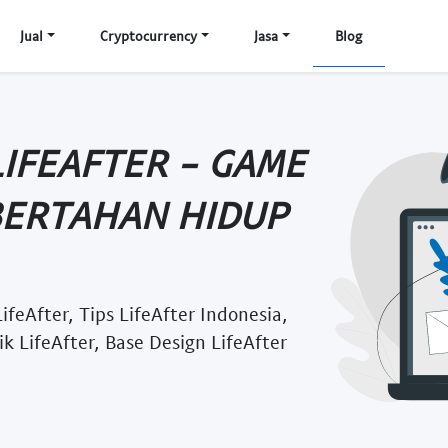
Jual
Cryptocurrency
Jasa
Blog
LIFEAFTER - GAME
 BERTAHAN HIDUP
feAfter, Tips LifeAfter Indonesia,
k LifeAfter, Base Design LifeAfter