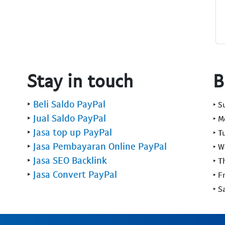
Stay in touch
B
‣
Beli Saldo PayPal
‣ 
‣
Jual Saldo PayPal
‣ 
‣
Jasa top up PayPal
‣ T
‣
Jasa Pembayaran Online PayPal
‣ 
‣
Jasa SEO Backlink
‣ T
‣
Jasa Convert PayPal
‣ F
‣ S