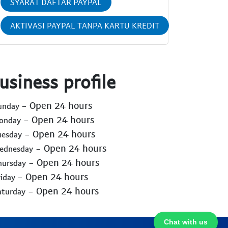
SYARAT DAFTAR PAYPAL
AKTIVASI PAYPAL TANPA KARTU KREDIT
usiness profile
- Open 24 hours
Sunday
- Open 24 hours
Monday
- Open 24 hours
uesday
- Open 24 hours
Wednesday
- Open 24 hours
hursday
- Open 24 hours
riday
- Open 24 hours
aturday
Chat with us