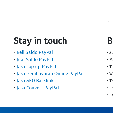
Stay in touch
B
‣
Beli Saldo PayPal
‣ 
‣
Jual Saldo PayPal
‣ 
‣
Jasa top up PayPal
‣ T
‣
Jasa Pembayaran Online PayPal
‣ 
‣
Jasa SEO Backlink
‣ T
‣
Jasa Convert PayPal
‣ F
‣ S