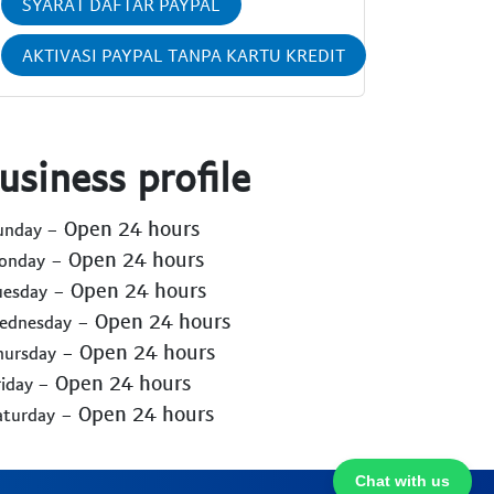
SYARAT DAFTAR PAYPAL
AKTIVASI PAYPAL TANPA KARTU KREDIT
usiness profile
- Open 24 hours
Sunday
- Open 24 hours
Monday
- Open 24 hours
uesday
- Open 24 hours
Wednesday
- Open 24 hours
hursday
- Open 24 hours
riday
- Open 24 hours
aturday
Chat with us