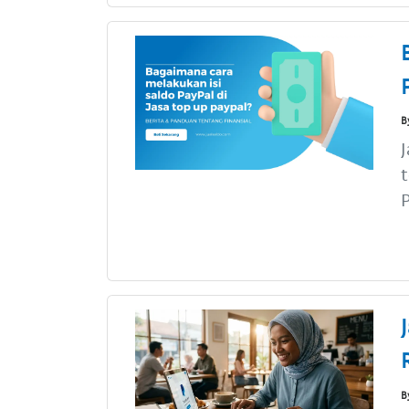
B
J
t
P
B