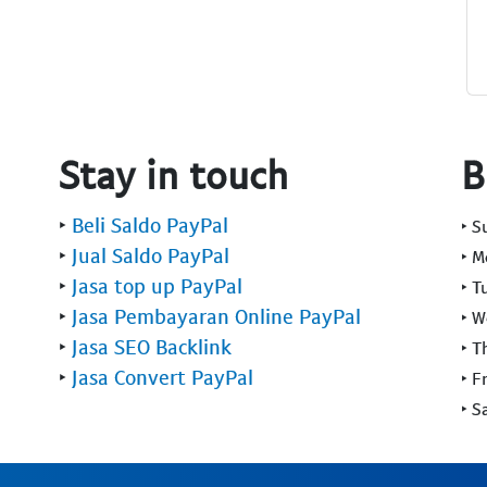
Stay in touch
B
‣
Beli Saldo PayPal
‣ 
‣
Jual Saldo PayPal
‣ 
‣
Jasa top up PayPal
‣ T
‣
Jasa Pembayaran Online PayPal
‣ 
‣
Jasa SEO Backlink
‣ T
‣
Jasa Convert PayPal
‣ F
‣ S