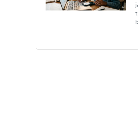
j
t
b