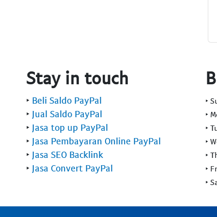
Stay in touch
B
‣
Beli Saldo PayPal
‣ 
‣
Jual Saldo PayPal
‣ 
‣
Jasa top up PayPal
‣ T
‣
Jasa Pembayaran Online PayPal
‣ 
‣
Jasa SEO Backlink
‣ T
‣
Jasa Convert PayPal
‣ F
‣ S