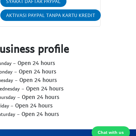
SYARAT DAFTAR PAYPAL
AKTIVASI PAYPAL TANPA KARTU KREDIT
usiness profile
- Open 24 hours
Sunday
- Open 24 hours
Monday
- Open 24 hours
uesday
- Open 24 hours
Wednesday
- Open 24 hours
hursday
- Open 24 hours
riday
- Open 24 hours
aturday
Chat with us