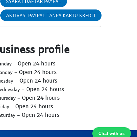
SYARAT DAFTAR PAYPAL
AKTIVASI PAYPAL TANPA KARTU KREDIT
usiness profile
- Open 24 hours
Sunday
- Open 24 hours
Monday
- Open 24 hours
uesday
- Open 24 hours
Wednesday
- Open 24 hours
hursday
- Open 24 hours
riday
- Open 24 hours
aturday
Chat with us