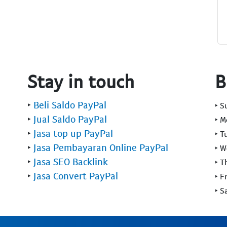
Stay in touch
B
‣
Beli Saldo PayPal
‣ 
‣
Jual Saldo PayPal
‣ 
‣
Jasa top up PayPal
‣ T
‣
Jasa Pembayaran Online PayPal
‣ 
‣
Jasa SEO Backlink
‣ T
‣
Jasa Convert PayPal
‣ F
‣ S