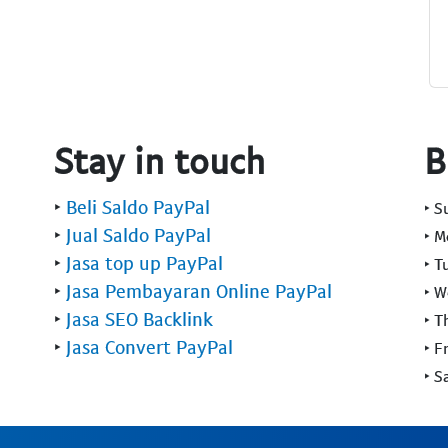
Stay in touch
B
‣
Beli Saldo PayPal
‣ 
‣
Jual Saldo PayPal
‣ 
‣
Jasa top up PayPal
‣ T
‣
Jasa Pembayaran Online PayPal
‣ 
‣
Jasa SEO Backlink
‣ T
‣
Jasa Convert PayPal
‣ F
‣ S