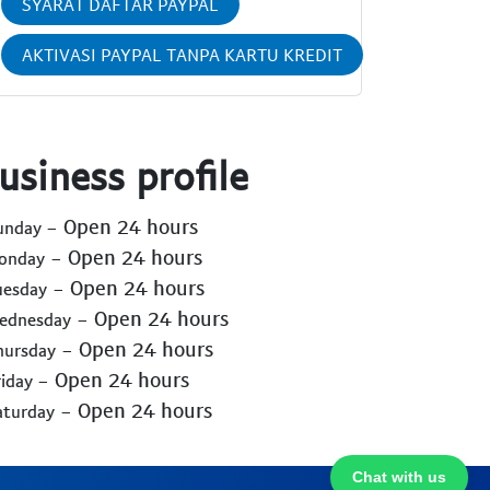
SYARAT DAFTAR PAYPAL
AKTIVASI PAYPAL TANPA KARTU KREDIT
usiness profile
- Open 24 hours
Sunday
- Open 24 hours
Monday
- Open 24 hours
uesday
- Open 24 hours
Wednesday
- Open 24 hours
hursday
- Open 24 hours
riday
- Open 24 hours
aturday
Chat with us