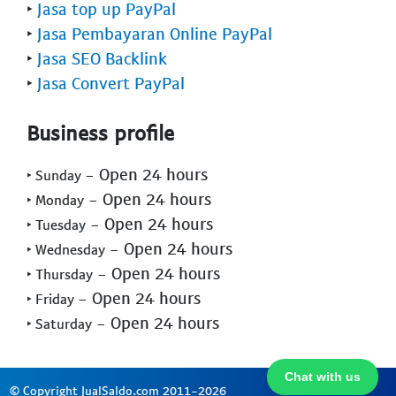
‣
Jasa top up PayPal
‣
Jasa Pembayaran Online PayPal
‣
Jasa SEO Backlink
‣
Jasa Convert PayPal
Business profile
- Open 24 hours
‣ Sunday
- Open 24 hours
‣ Monday
- Open 24 hours
‣ Tuesday
- Open 24 hours
‣ Wednesday
- Open 24 hours
‣ Thursday
- Open 24 hours
‣ Friday
- Open 24 hours
‣ Saturday
Chat with us
© Copyright JualSaldo.com 2011-2026