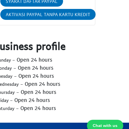
SYARAT DAFTAR PAYPAL
AKTIVASI PAYPAL TANPA KARTU KREDIT
usiness profile
- Open 24 hours
Sunday
- Open 24 hours
Monday
- Open 24 hours
uesday
- Open 24 hours
Wednesday
- Open 24 hours
hursday
- Open 24 hours
riday
- Open 24 hours
aturday
Chat with us