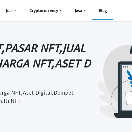
Jual
Cryptocurrency
Jasa
Blog
T,PASAR NFT,JUAL
HARGA NFT,ASET D
arga NFT,Aset Digital,Dompet
alti NFT