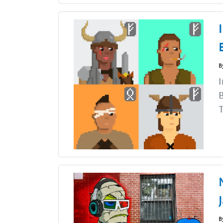
B
I
B
T
B