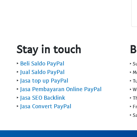
Stay in touch
B
‣
Beli Saldo PayPal
‣ 
‣
Jual Saldo PayPal
‣ 
‣
Jasa top up PayPal
‣ T
‣
Jasa Pembayaran Online PayPal
‣ 
‣
Jasa SEO Backlink
‣ T
‣
Jasa Convert PayPal
‣ F
‣ S