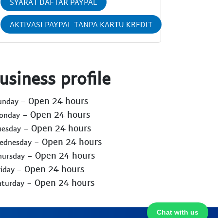
SYARAT DAFTAR PAYPAL
AKTIVASI PAYPAL TANPA KARTU KREDIT
usiness profile
- Open 24 hours
Sunday
- Open 24 hours
Monday
- Open 24 hours
uesday
- Open 24 hours
Wednesday
- Open 24 hours
hursday
- Open 24 hours
riday
- Open 24 hours
aturday
Chat with us