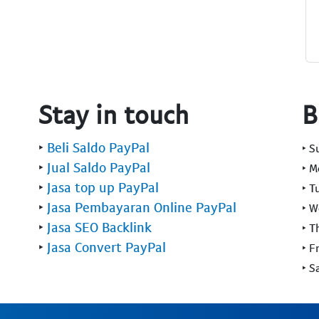
Stay in touch
B
‣
Beli Saldo PayPal
‣ 
‣
Jual Saldo PayPal
‣ 
‣
Jasa top up PayPal
‣ T
‣
Jasa Pembayaran Online PayPal
‣ 
‣
Jasa SEO Backlink
‣ T
‣
Jasa Convert PayPal
‣ F
‣ S