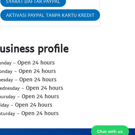
SYARAT DAFTAR PAYPAL
AKTIVASI PAYPAL TANPA KARTU KREDIT
usiness profile
- Open 24 hours
Sunday
- Open 24 hours
Monday
- Open 24 hours
uesday
- Open 24 hours
Wednesday
- Open 24 hours
hursday
- Open 24 hours
riday
- Open 24 hours
aturday
Chat with us