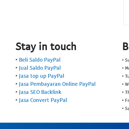
Stay in touch
B
‣
Beli Saldo PayPal
‣ 
‣
Jual Saldo PayPal
‣ 
‣
Jasa top up PayPal
‣ T
‣
Jasa Pembayaran Online PayPal
‣ 
‣
Jasa SEO Backlink
‣ T
‣
Jasa Convert PayPal
‣ F
‣ S