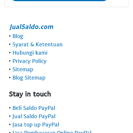
‣
Blog
‣
Syarat & Ketentuan
‣
Hubungi kami
‣
Privacy Policy
‣
Sitemap
‣
Blog Sitemap
Stay in touch
‣
Beli Saldo PayPal
‣
Jual Saldo PayPal
‣
Jasa top up PayPal
‣
Jasa Pembayaran Online PayPal