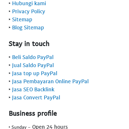
‣
Hubungi kami
‣
Privacy Policy
‣
Sitemap
‣
Blog Sitemap
Stay in touch
‣
Beli Saldo PayPal
‣
Jual Saldo PayPal
‣
Jasa top up PayPal
‣
Jasa Pembayaran Online PayPal
‣
Jasa SEO Backlink
‣
Jasa Convert PayPal
Business profile
- Open 24 hours
‣ Sunday