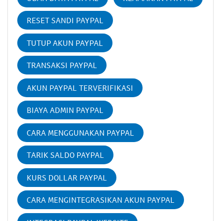
RESET SANDI PAYPAL
TUTUP AKUN PAYPAL
TRANSAKSI PAYPAL
AKUN PAYPAL TERVERIFIKASI
BIAYA ADMIN PAYPAL
CARA MENGGUNAKAN PAYPAL
TARIK SALDO PAYPAL
KURS DOLLAR PAYPAL
CARA MENGINTEGRASIKAN AKUN PAYPAL