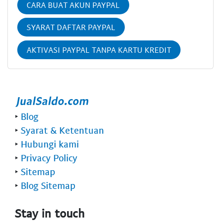
CARA BUAT AKUN PAYPAL
SYARAT DAFTAR PAYPAL
AKTIVASI PAYPAL TANPA KARTU KREDIT
‣
Blog
‣
Syarat & Ketentuan
‣
Hubungi kami
‣
Privacy Policy
‣
Sitemap
‣
Blog Sitemap
Stay in touch