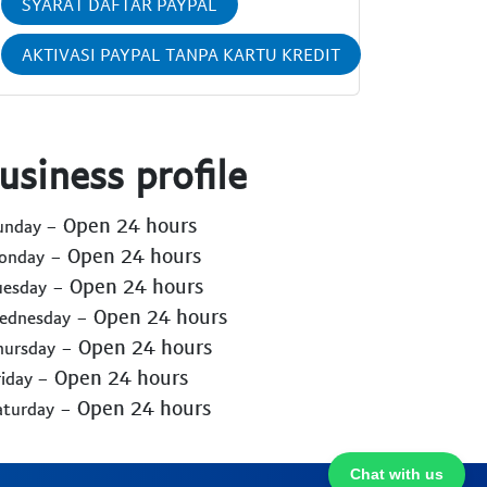
SYARAT DAFTAR PAYPAL
AKTIVASI PAYPAL TANPA KARTU KREDIT
usiness profile
- Open 24 hours
Sunday
- Open 24 hours
Monday
- Open 24 hours
uesday
- Open 24 hours
Wednesday
- Open 24 hours
hursday
- Open 24 hours
riday
- Open 24 hours
aturday
Chat with us