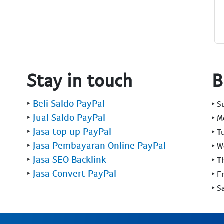
Stay in touch
B
‣
Beli Saldo PayPal
‣ 
‣
Jual Saldo PayPal
‣ 
‣
Jasa top up PayPal
‣ T
‣
Jasa Pembayaran Online PayPal
‣ 
‣
Jasa SEO Backlink
‣ T
‣
Jasa Convert PayPal
‣ F
‣ S