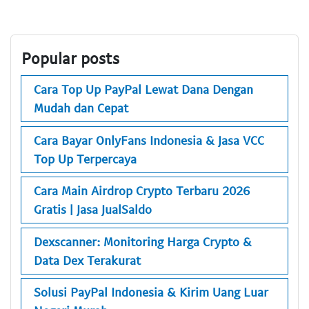
Popular posts
Cara Top Up PayPal Lewat Dana Dengan
Mudah dan Cepat
Cara Bayar OnlyFans Indonesia & Jasa VCC
Top Up Terpercaya
Cara Main Airdrop Crypto Terbaru 2026
Gratis | Jasa JualSaldo
Dexscanner: Monitoring Harga Crypto &
Data Dex Terakurat
Solusi PayPal Indonesia & Kirim Uang Luar