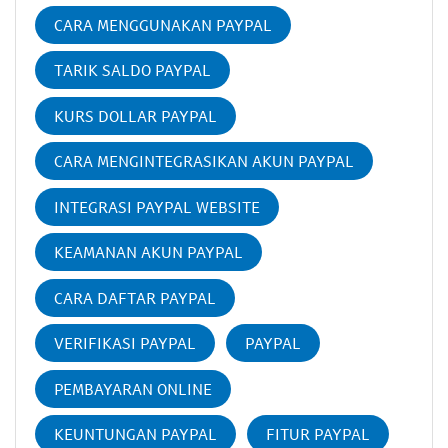
CARA MENGGUNAKAN PAYPAL
TARIK SALDO PAYPAL
KURS DOLLAR PAYPAL
CARA MENGINTEGRASIKAN AKUN PAYPAL
INTEGRASI PAYPAL WEBSITE
KEAMANAN AKUN PAYPAL
CARA DAFTAR PAYPAL
VERIFIKASI PAYPAL
PAYPAL
PEMBAYARAN ONLINE
KEUNTUNGAN PAYPAL
FITUR PAYPAL