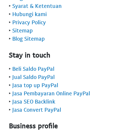
‣
Syarat & Ketentuan
‣
Hubungi kami
‣
Privacy Policy
‣
Sitemap
‣
Blog Sitemap
Stay in touch
‣
Beli Saldo PayPal
‣
Jual Saldo PayPal
‣
Jasa top up PayPal
‣
Jasa Pembayaran Online PayPal
‣
Jasa SEO Backlink
‣
Jasa Convert PayPal
Business profile