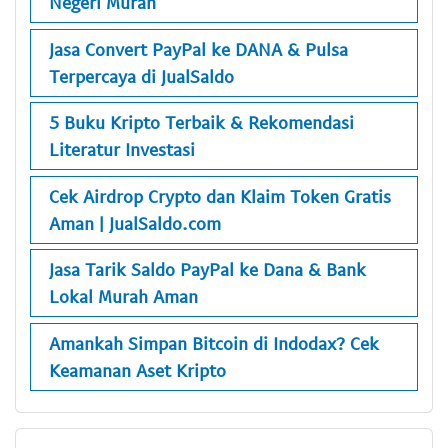
Negeri Murah
Jasa Convert PayPal ke DANA & Pulsa
Terpercaya di JualSaldo
5 Buku Kripto Terbaik & Rekomendasi
Literatur Investasi
Cek Airdrop Crypto dan Klaim Token Gratis
Aman | JualSaldo.com
Jasa Tarik Saldo PayPal ke Dana & Bank
Lokal Murah Aman
Amankah Simpan Bitcoin di Indodax? Cek
Keamanan Aset Kripto