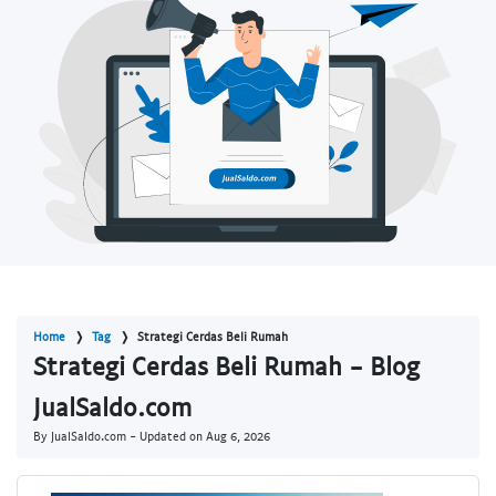
Home
Tag
Strategi Cerdas Beli Rumah
Strategi Cerdas Beli Rumah - Blog
JualSaldo.com
By JualSaldo.com - Updated on
Aug 6, 2026