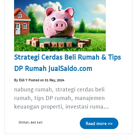
Strategi Cerdas Beli Rumah & Tips
DP Rumah JualSaldo.com
By Eldi Y Posted on 31 May, 2024
nabung rumah, strategi cerdas beli
rumah, tips DP rumah, manajemen
keuangan properti, investasi ruma...
Dilihat: 845 kali
Read more >>