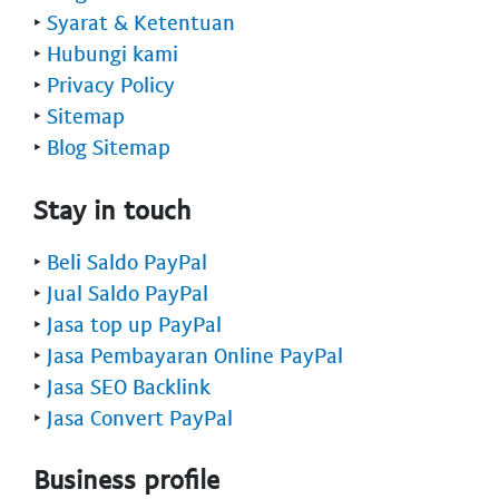
‣
Syarat & Ketentuan
‣
Hubungi kami
‣
Privacy Policy
‣
Sitemap
‣
Blog Sitemap
Stay in touch
‣
Beli Saldo PayPal
‣
Jual Saldo PayPal
‣
Jasa top up PayPal
‣
Jasa Pembayaran Online PayPal
‣
Jasa SEO Backlink
‣
Jasa Convert PayPal
Business profile