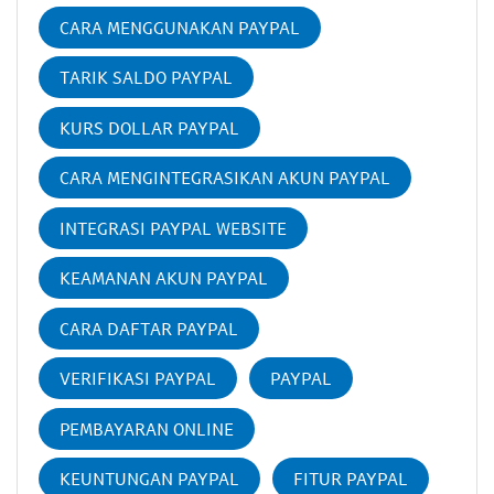
CARA MENGGUNAKAN PAYPAL
TARIK SALDO PAYPAL
KURS DOLLAR PAYPAL
CARA MENGINTEGRASIKAN AKUN PAYPAL
INTEGRASI PAYPAL WEBSITE
KEAMANAN AKUN PAYPAL
CARA DAFTAR PAYPAL
VERIFIKASI PAYPAL
PAYPAL
PEMBAYARAN ONLINE
KEUNTUNGAN PAYPAL
FITUR PAYPAL