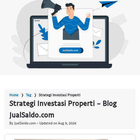
Home
Tag
Strategi Investasi Properti
Strategi Investasi Properti - Blog
JualSaldo.com
By JualSaldo.com - Updated on
Aug 9, 2026