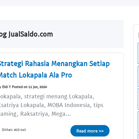
og JualSaldo.com
Strategi Rahasia Menangkan Setiap
Match Lokapala Ala Pro
y Eldi Y Posted on 11 Jun, 2024
okapala, strategi menang Lokapala,
satriya Lokapala, MOBA Indonesia, tips
aming, Raksatriya, Mega...
Dilihat: 803 kali
Read more >>