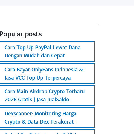
Popular posts
Cara Top Up PayPal Lewat Dana
Dengan Mudah dan Cepat
Cara Bayar OnlyFans Indonesia &
Jasa VCC Top Up Terpercaya
Cara Main Airdrop Crypto Terbaru
2026 Gratis | Jasa JualSaldo
Dexscanner: Monitoring Harga
Crypto & Data Dex Terakurat