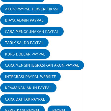
AKUN PAYPAL TERVERIFIKASI
BIAYA ADMIN PAYPAL
CARA MENGGUNAKAN PAYPAL
TARIK SALDO PAYPAL
KURS DOLLAR PAYPAL
CARA MENGINTEGRASIKAN AKUN PAYPAL
INTEGRASI PAYPAL WEBSITE
KEAMANAN AKUN PAYPAL
CARA DAFTAR PAYPAL
VERIFIKASI PAYPAL
PAYPAL