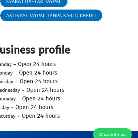
SYARAT DAFTAR PAYPAL
AKTIVASI PAYPAL TANPA KARTU KREDIT
usiness profile
- Open 24 hours
Sunday
- Open 24 hours
Monday
- Open 24 hours
uesday
- Open 24 hours
Wednesday
- Open 24 hours
hursday
- Open 24 hours
riday
- Open 24 hours
aturday
Chat with us