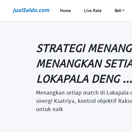
Home
Live Rate
Beli
STRATEGI MENANG
MENANGKAN SETIA
LOKAPALA DENG ...
Menangkan setiap match di Lokapala de
sinergi Ksatriya, kontrol objektif Raks
untuk naik