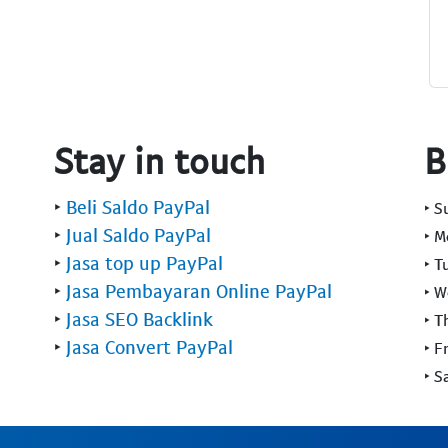
Stay in touch
B
‣
Beli Saldo PayPal
‣ 
‣
Jual Saldo PayPal
‣ 
‣
Jasa top up PayPal
‣ T
‣
Jasa Pembayaran Online PayPal
‣ 
‣
Jasa SEO Backlink
‣ T
‣
Jasa Convert PayPal
‣ F
‣ S