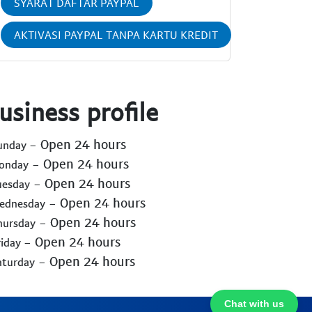
SYARAT DAFTAR PAYPAL
AKTIVASI PAYPAL TANPA KARTU KREDIT
usiness profile
- Open 24 hours
Sunday
- Open 24 hours
Monday
- Open 24 hours
uesday
- Open 24 hours
Wednesday
- Open 24 hours
hursday
- Open 24 hours
riday
- Open 24 hours
aturday
Chat with us