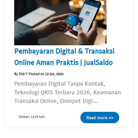
Pembayaran Digital & Transaksi
Online Aman Praktis | JualSaldo
By Eldi Y Posted on 12 Jun, 2024
Pembayaran Digital Tanpa Kontak,
Teknologi QRIS Terbaru 2026, Keamanan
Transaksi Online, Dompet Digi...
Dilihat: 1173 kali
Read more >>