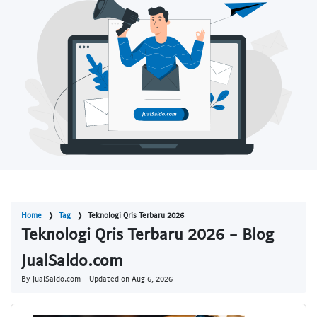
Home
Tag
Teknologi Qris Terbaru 2026
Teknologi Qris Terbaru 2026 - Blog
JualSaldo.com
By JualSaldo.com - Updated on
Aug 6, 2026