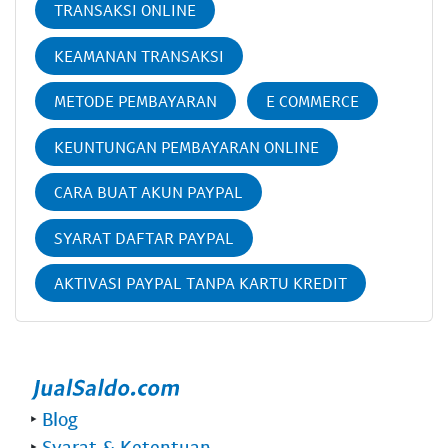
TRANSAKSI ONLINE
KEAMANAN TRANSAKSI
METODE PEMBAYARAN
E COMMERCE
KEUNTUNGAN PEMBAYARAN ONLINE
CARA BUAT AKUN PAYPAL
SYARAT DAFTAR PAYPAL
AKTIVASI PAYPAL TANPA KARTU KREDIT
‣
Blog
‣
Syarat & Ketentuan