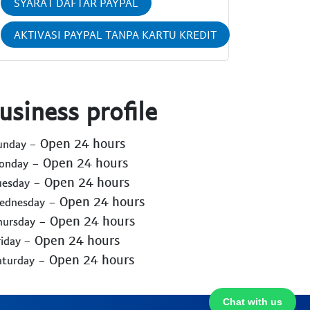
SYARAT DAFTAR PAYPAL
AKTIVASI PAYPAL TANPA KARTU KREDIT
usiness profile
- Open 24 hours
Sunday
- Open 24 hours
Monday
- Open 24 hours
uesday
- Open 24 hours
Wednesday
- Open 24 hours
hursday
- Open 24 hours
riday
- Open 24 hours
aturday
Chat with us