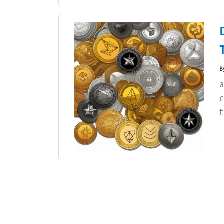
B
a
c
t