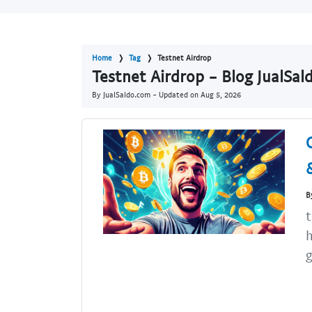
Home
Tag
Testnet Airdrop
Testnet Airdrop - Blog JualSa
By JualSaldo.com - Updated on
Aug 5, 2026
B
t
h
g