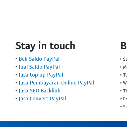
Stay in touch
B
‣
Beli Saldo PayPal
‣ 
‣
Jual Saldo PayPal
‣ 
‣
Jasa top up PayPal
‣ T
‣
Jasa Pembayaran Online PayPal
‣ 
‣
Jasa SEO Backlink
‣ T
‣
Jasa Convert PayPal
‣ F
‣ S