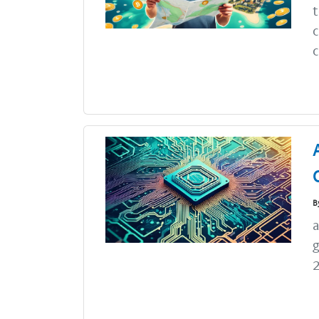
t
c
c
B
a
g
2