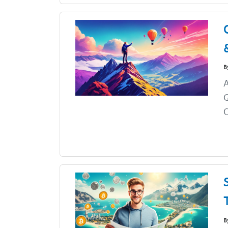
B
A
G
C
B