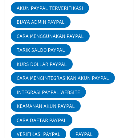
AKUN PAYPAL TERVERIFIKASI
BIAYA ADMIN PAYPAL
CARA MENGGUNAKAN PAYPAL
TARIK SALDO PAYPAL
KURS DOLLAR PAYPAL
CARA MENGINTEGRASIKAN AKUN PAYPAL
INTEGRASI PAYPAL WEBSITE
KEAMANAN AKUN PAYPAL
CARA DAFTAR PAYPAL
VERIFIKASI PAYPAL
PAYPAL