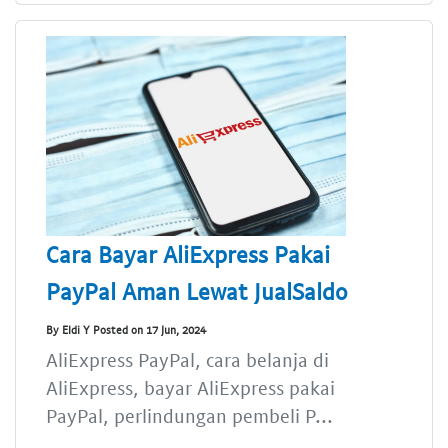
Cara Bayar AliExpress Pakai
PayPal Aman Lewat JualSaldo
By Eldi Y Posted on 17 Jun, 2024
AliExpress PayPal, cara belanja di
AliExpress, bayar AliExpress pakai
PayPal, perlindungan pembeli P...