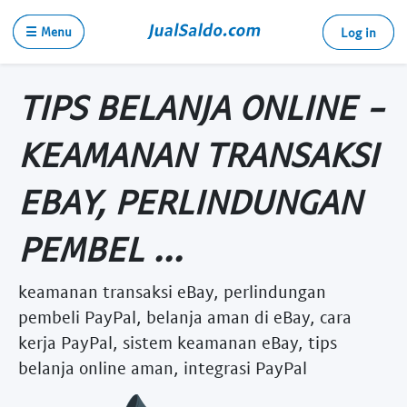
☰ Menu
Log in
TIPS BELANJA ONLINE -
KEAMANAN TRANSAKSI
EBAY, PERLINDUNGAN
PEMBEL ...
keamanan transaksi eBay, perlindungan
pembeli PayPal, belanja aman di eBay, cara
kerja PayPal, sistem keamanan eBay, tips
belanja online aman, integrasi PayPal