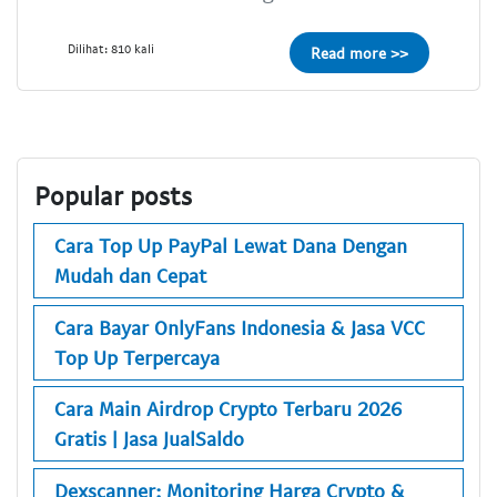
Dilihat: 810 kali
Read more >>
Popular posts
Cara Top Up PayPal Lewat Dana Dengan
Mudah dan Cepat
Cara Bayar OnlyFans Indonesia & Jasa VCC
Top Up Terpercaya
Cara Main Airdrop Crypto Terbaru 2026
Gratis | Jasa JualSaldo
Dexscanner: Monitoring Harga Crypto &