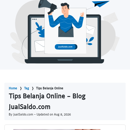
Home
Tag
Tips Belanja Online
Tips Belanja Online - Blog
JualSaldo.com
By JualSaldo.com - Updated on
Aug 8, 2026