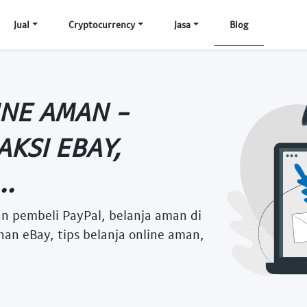
Jual
Cryptocurrency
Jasa
Blog
INE AMAN -
KSI EBAY,
..
n pembeli PayPal, belanja aman di
nan eBay, tips belanja online aman,