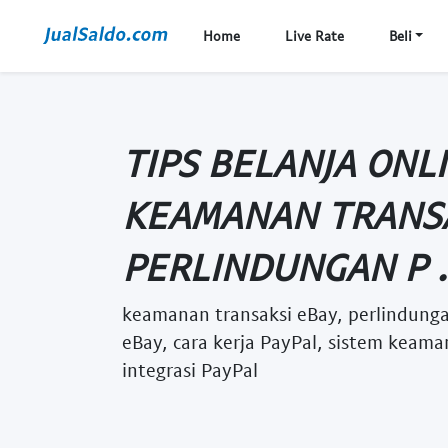
Home
Live Rate
Beli
TIPS BELANJA ONL
KEAMANAN TRANSA
PERLINDUNGAN P .
keamanan transaksi eBay, perlindunga
eBay, cara kerja PayPal, sistem keama
integrasi PayPal