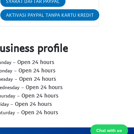
SYARAT DAFTAR PAYPAL
AKTIVASI PAYPAL TANPA KARTU KREDIT
usiness profile
- Open 24 hours
Sunday
- Open 24 hours
Monday
- Open 24 hours
uesday
- Open 24 hours
Wednesday
- Open 24 hours
hursday
- Open 24 hours
riday
- Open 24 hours
aturday
Chat with us