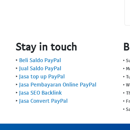
Stay in touch
B
‣
Beli Saldo PayPal
‣ 
‣
Jual Saldo PayPal
‣ 
‣
Jasa top up PayPal
‣ T
‣
Jasa Pembayaran Online PayPal
‣ 
‣
Jasa SEO Backlink
‣ T
‣
Jasa Convert PayPal
‣ F
‣ S