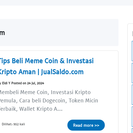
om
Tips Beli Meme Coin & Investasi
Kripto Aman | JualSaldo.com
y Eldi Y Posted on 24 Jul, 2024
embeli Meme Coin, Investasi Kripto
emula, Cara beli Dogecoin, Token Micin
erbaik, Wallet Kripto A...
Dilihat: 952 kali
Read more >>