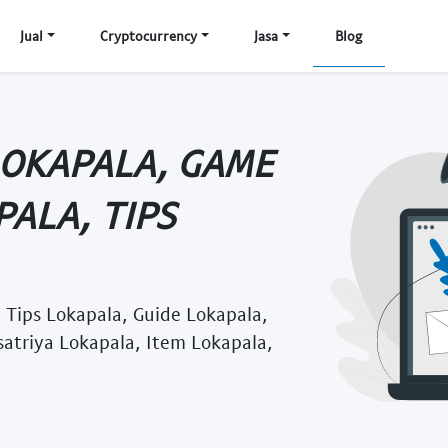
Jual
Cryptocurrency
Jasa
Blog
LOKAPALA, GAME
ALA, TIPS
Tips Lokapala, Guide Lokapala,
atriya Lokapala, Item Lokapala,