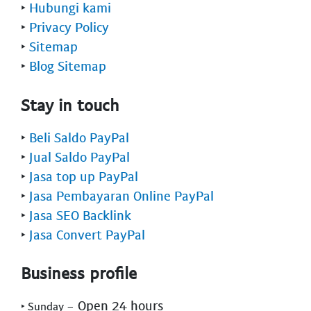
‣
Hubungi kami
‣
Privacy Policy
‣
Sitemap
‣
Blog Sitemap
Stay in touch
‣
Beli Saldo PayPal
‣
Jual Saldo PayPal
‣
Jasa top up PayPal
‣
Jasa Pembayaran Online PayPal
‣
Jasa SEO Backlink
‣
Jasa Convert PayPal
Business profile
- Open 24 hours
‣ Sunday