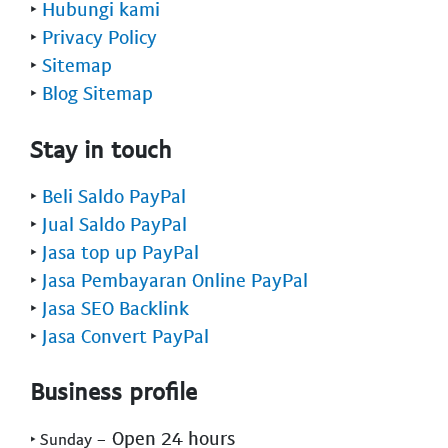
‣
Hubungi kami
‣
Privacy Policy
‣
Sitemap
‣
Blog Sitemap
Stay in touch
‣
Beli Saldo PayPal
‣
Jual Saldo PayPal
‣
Jasa top up PayPal
‣
Jasa Pembayaran Online PayPal
‣
Jasa SEO Backlink
‣
Jasa Convert PayPal
Business profile
- Open 24 hours
‣ Sunday