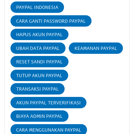
PAYPAL INDONESIA
CARA GANTI PASSWORD PAYPAL
HAPUS AKUN PAYPAL
UBAH DATA PAYPAL
KEAMANAN PAYPAL
RESET SANDI PAYPAL
TUTUP AKUN PAYPAL
TRANSAKSI PAYPAL
AKUN PAYPAL TERVERIFIKASI
BIAYA ADMIN PAYPAL
CARA MENGGUNAKAN PAYPAL