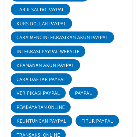
TARIK SALDO PAYPAL
KURS DOLLAR PAYPAL
CARA MENGINTEGRASIKAN AKUN PAYPAL
INTEGRASI PAYPAL WEBSITE
KEAMANAN AKUN PAYPAL
CARA DAFTAR PAYPAL
VERIFIKASI PAYPAL
PAYPAL
PEMBAYARAN ONLINE
KEUNTUNGAN PAYPAL
FITUR PAYPAL
TRANSAKSI ONLINE