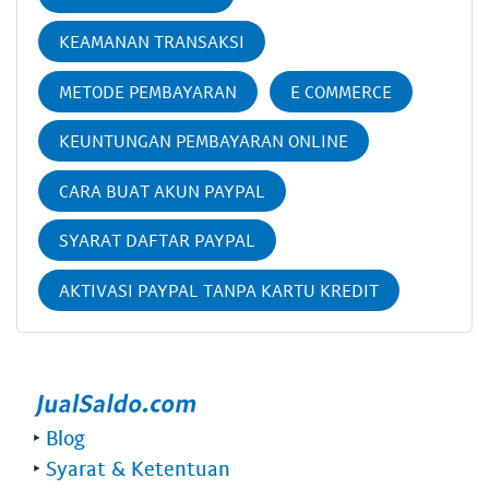
KEAMANAN TRANSAKSI
METODE PEMBAYARAN
E COMMERCE
KEUNTUNGAN PEMBAYARAN ONLINE
CARA BUAT AKUN PAYPAL
SYARAT DAFTAR PAYPAL
AKTIVASI PAYPAL TANPA KARTU KREDIT
‣
Blog
‣
Syarat & Ketentuan