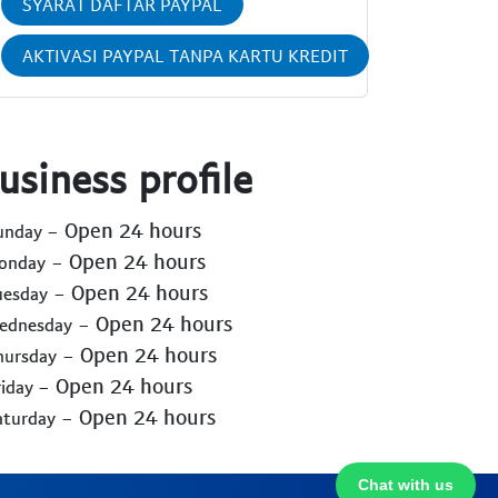
SYARAT DAFTAR PAYPAL
AKTIVASI PAYPAL TANPA KARTU KREDIT
usiness profile
- Open 24 hours
Sunday
- Open 24 hours
Monday
- Open 24 hours
uesday
- Open 24 hours
Wednesday
- Open 24 hours
hursday
- Open 24 hours
riday
- Open 24 hours
aturday
Chat with us