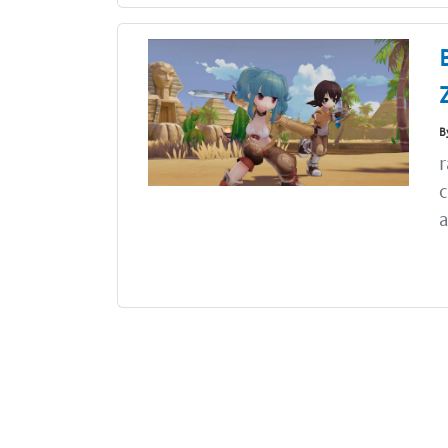
B
r
c
a