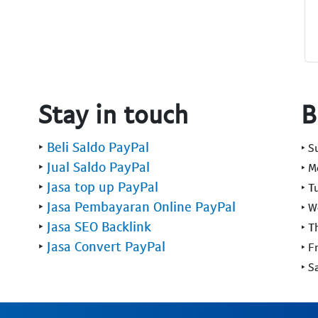
Stay in touch
B
‣
Beli Saldo PayPal
‣ 
‣
Jual Saldo PayPal
‣ 
‣
Jasa top up PayPal
‣ T
‣
Jasa Pembayaran Online PayPal
‣ 
‣
Jasa SEO Backlink
‣ T
‣
Jasa Convert PayPal
‣ F
‣ S