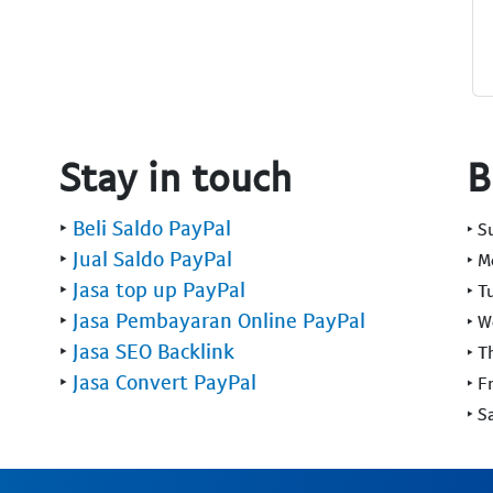
Stay in touch
B
‣
Beli Saldo PayPal
‣ 
‣
Jual Saldo PayPal
‣ 
‣
Jasa top up PayPal
‣ T
‣
Jasa Pembayaran Online PayPal
‣ 
‣
Jasa SEO Backlink
‣ T
‣
Jasa Convert PayPal
‣ F
‣ S