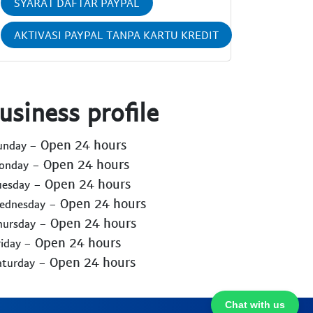
SYARAT DAFTAR PAYPAL
AKTIVASI PAYPAL TANPA KARTU KREDIT
usiness profile
- Open 24 hours
Sunday
- Open 24 hours
Monday
- Open 24 hours
uesday
- Open 24 hours
Wednesday
- Open 24 hours
hursday
- Open 24 hours
riday
- Open 24 hours
aturday
Chat with us