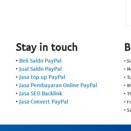
Stay in touch
B
‣
Beli Saldo PayPal
‣ 
‣
Jual Saldo PayPal
‣ 
‣
Jasa top up PayPal
‣ T
‣
Jasa Pembayaran Online PayPal
‣ 
‣
Jasa SEO Backlink
‣ T
‣
Jasa Convert PayPal
‣ F
‣ S