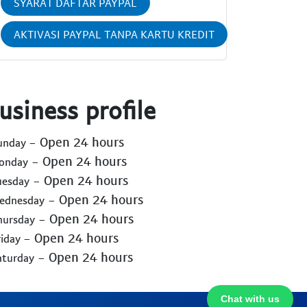
SYARAT DAFTAR PAYPAL
AKTIVASI PAYPAL TANPA KARTU KREDIT
usiness profile
- Open 24 hours
Sunday
- Open 24 hours
Monday
- Open 24 hours
uesday
- Open 24 hours
Wednesday
- Open 24 hours
hursday
- Open 24 hours
riday
- Open 24 hours
aturday
Chat with us