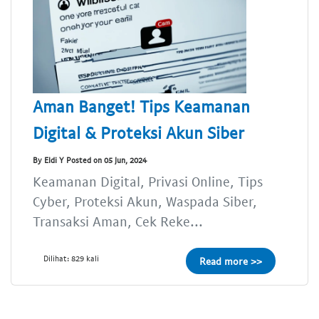
Aman Banget! Tips Keamanan
Digital & Proteksi Akun Siber
By Eldi Y Posted on 05 Jun, 2024
Keamanan Digital, Privasi Online, Tips
Cyber, Proteksi Akun, Waspada Siber,
Transaksi Aman, Cek Reke...
Dilihat: 829 kali
Read more >>