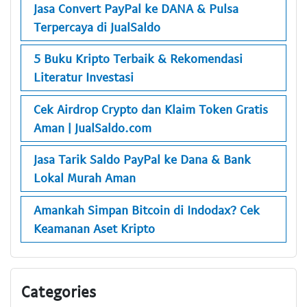
Jasa Convert PayPal ke DANA & Pulsa
Terpercaya di JualSaldo
5 Buku Kripto Terbaik & Rekomendasi
Literatur Investasi
Cek Airdrop Crypto dan Klaim Token Gratis
Aman | JualSaldo.com
Jasa Tarik Saldo PayPal ke Dana & Bank
Lokal Murah Aman
Amankah Simpan Bitcoin di Indodax? Cek
Keamanan Aset Kripto
Categories