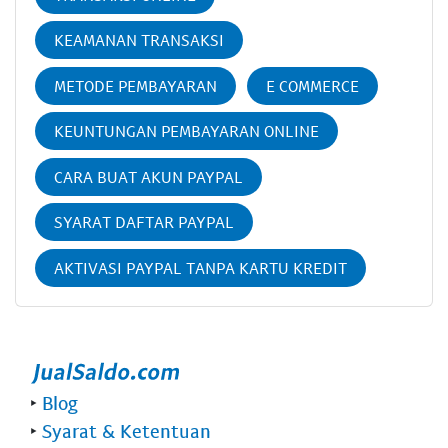
KEAMANAN TRANSAKSI
METODE PEMBAYARAN
E COMMERCE
KEUNTUNGAN PEMBAYARAN ONLINE
CARA BUAT AKUN PAYPAL
SYARAT DAFTAR PAYPAL
AKTIVASI PAYPAL TANPA KARTU KREDIT
‣
Blog
‣
Syarat & Ketentuan