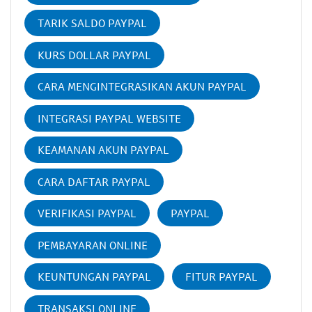
TARIK SALDO PAYPAL
KURS DOLLAR PAYPAL
CARA MENGINTEGRASIKAN AKUN PAYPAL
INTEGRASI PAYPAL WEBSITE
KEAMANAN AKUN PAYPAL
CARA DAFTAR PAYPAL
VERIFIKASI PAYPAL
PAYPAL
PEMBAYARAN ONLINE
KEUNTUNGAN PAYPAL
FITUR PAYPAL
TRANSAKSI ONLINE