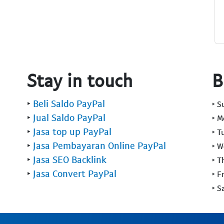
Stay in touch
B
‣
Beli Saldo PayPal
‣ 
‣
Jual Saldo PayPal
‣ 
‣
Jasa top up PayPal
‣ T
‣
Jasa Pembayaran Online PayPal
‣ 
‣
Jasa SEO Backlink
‣ T
‣
Jasa Convert PayPal
‣ F
‣ S