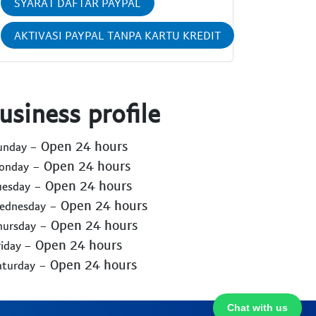
SYARAT DAFTAR PAYPAL
AKTIVASI PAYPAL TANPA KARTU KREDIT
usiness profile
- Open 24 hours
Sunday
- Open 24 hours
Monday
- Open 24 hours
uesday
- Open 24 hours
Wednesday
- Open 24 hours
hursday
- Open 24 hours
riday
- Open 24 hours
aturday
Chat with us