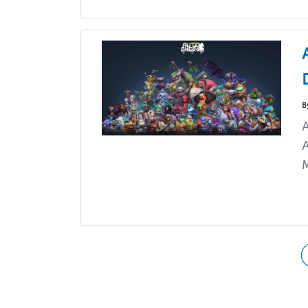
B
A
A
M