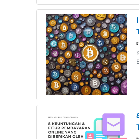
B
K
E
B