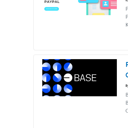
P
K
B
B
B
C