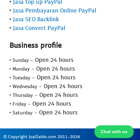
‣
Jasa top up PayPal
‣
Jasa Pembayaran Online PayPal
‣
Jasa SEO Backlink
‣
Jasa Convert PayPal
Business profile
- Open 24 hours
‣ Sunday
- Open 24 hours
‣ Monday
- Open 24 hours
‣ Tuesday
- Open 24 hours
‣ Wednesday
- Open 24 hours
‣ Thursday
- Open 24 hours
‣ Friday
- Open 24 hours
‣ Saturday
Chat with us
© Copyright JualSaldo.com 2011-2026