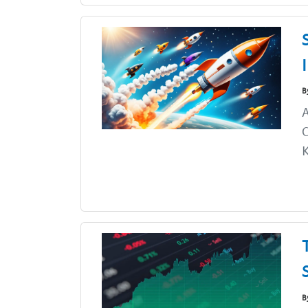
B
A
C
K
B