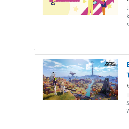
U
k
s
B
T
S
W