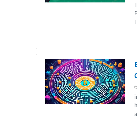
T
B
F
B
i
h
a