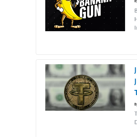
B
I
B
T
D