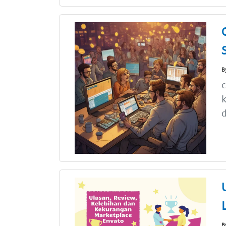
B
c
k
d
B