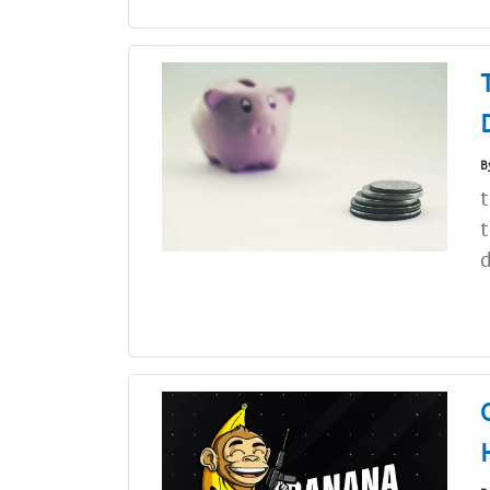
B
t
d