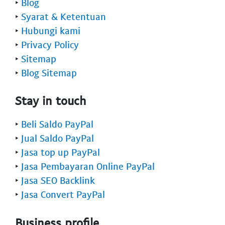
‣
Blog
‣
Syarat & Ketentuan
‣
Hubungi kami
‣
Privacy Policy
‣
Sitemap
‣
Blog Sitemap
Stay in touch
‣
Beli Saldo PayPal
‣
Jual Saldo PayPal
‣
Jasa top up PayPal
‣
Jasa Pembayaran Online PayPal
‣
Jasa SEO Backlink
‣
Jasa Convert PayPal
Business profile