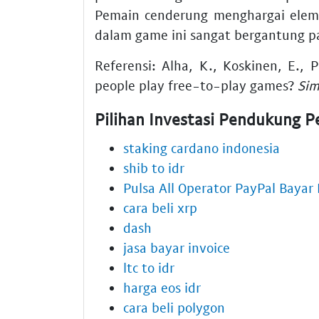
Pemain cenderung menghargai ele
dalam game ini sangat bergantung pad
Referensi: Alha, K., Koskinen, E., 
people play free-to-play games?
Sim
Pilihan Investasi Pendukung 
staking cardano indonesia
shib to idr
Pulsa All Operator PayPal Bayar 
cara beli xrp
dash
jasa bayar invoice
ltc to idr
harga eos idr
cara beli polygon