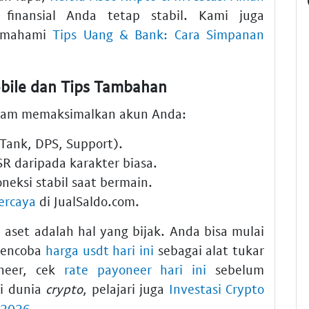
finansial Anda tetap stabil. Kami juga
memahami
Tips Uang & Bank: Cara Simpanan
obile dan Tips Tambahan
dalam memaksimalkan akun Anda:
(Tank, DPS, Support).
SR daripada karakter biasa.
neksi stabil saat bermain.
percaya
di JualSaldo.com.
i aset adalah hal yang bijak. Anda bisa mulai
mencoba
harga usdt hari ini
sebagai alat tukar
oneer, cek
rate payoneer hari ini
sebelum
di dunia
crypto
, pelajari juga
Investasi Crypto
 2026
.