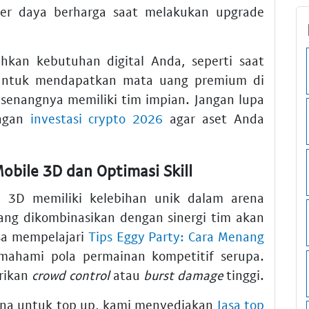
 daya berharga saat melakukan upgrade
hkan kebutuhan digital Anda, seperti saat
ntuk mendapatkan mata uang premium di
senangnya memiliki tim impian. Jangan lupa
angan
investasi crypto 2026
agar aset Anda
obile 3D dan Optimasi Skill
e 3D memiliki kelebihan unik dalam arena
yang dikombinasikan dengan sinergi tim akan
sa mempelajari
Tips Eggy Party: Cara Menang
ahami pola permainan kompetitif serupa.
rikan
crowd control
atau
burst damage
tinggi.
na untuk top up, kami menyediakan
Jasa top