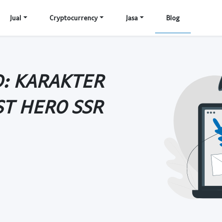
Jual
Cryptocurrency
Jasa
Blog
D: KARAKTER
ST HERO SSR