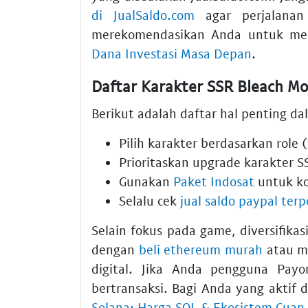
di JualSaldo.com
agar perjalanan 
merekomendasikan Anda untuk 
Dana Investasi Masa Depan
.
Daftar Karakter SSR Bleach M
Berikut adalah daftar hal penting 
Pilih karakter berdasarkan role 
Prioritaskan upgrade karakter S
Gunakan
Paket Indosat
untuk ko
Selalu cek
jual saldo paypal ter
Selain fokus pada game, diversifikas
dengan
beli ethereum murah
atau 
digital. Jika Anda pengguna Pay
bertransaksi. Bagi Anda yang aktif 
Solana: Harga SOL & Ekosistem Cuan