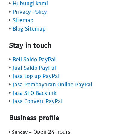
‣
Hubungi kami
‣
Privacy Policy
‣
Sitemap
‣
Blog Sitemap
Stay in touch
‣
Beli Saldo PayPal
‣
Jual Saldo PayPal
‣
Jasa top up PayPal
‣
Jasa Pembayaran Online PayPal
‣
Jasa SEO Backlink
‣
Jasa Convert PayPal
Business profile
- Open 24 hours
‣ Sunday