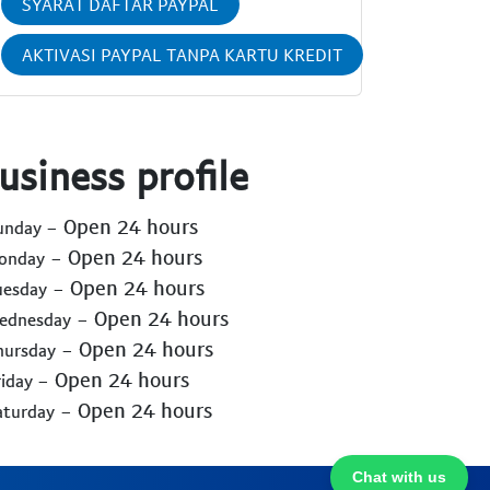
SYARAT DAFTAR PAYPAL
AKTIVASI PAYPAL TANPA KARTU KREDIT
usiness profile
- Open 24 hours
Sunday
- Open 24 hours
Monday
- Open 24 hours
uesday
- Open 24 hours
Wednesday
- Open 24 hours
hursday
- Open 24 hours
riday
- Open 24 hours
aturday
Chat with us