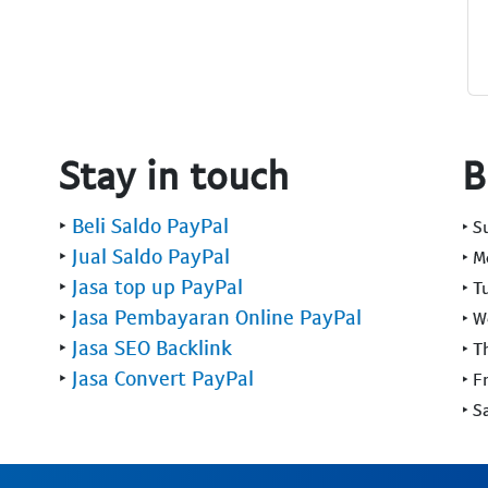
Stay in touch
B
‣
Beli Saldo PayPal
‣ 
‣
Jual Saldo PayPal
‣ 
‣
Jasa top up PayPal
‣ T
‣
Jasa Pembayaran Online PayPal
‣ 
‣
Jasa SEO Backlink
‣ T
‣
Jasa Convert PayPal
‣ F
‣ S