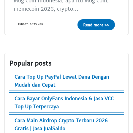
Mog Coin Indonesia, apa itu Mog Coin,
memecoin 2026, crypto...
Dilihat: 1635 kali
Read more >>
Popular posts
Cara Top Up PayPal Lewat Dana Dengan
Mudah dan Cepat
Cara Bayar OnlyFans Indonesia & Jasa VCC
Top Up Terpercaya
Cara Main Airdrop Crypto Terbaru 2026
Gratis | Jasa JualSaldo