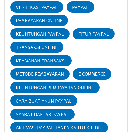
VERIFIKASI PAYPAL
PAYPAL
PEMBAYARAN ONLINE
KEUNTUNGAN PAYPAL
FITUR PAYPAL
TRANSAKSI ONLINE
KEAMANAN TRANSAKSI
METODE PEMBAYARAN
E COMMERCE
KEUNTUNGAN PEMBAYARAN ONLINE
CARA BUAT AKUN PAYPAL
SYARAT DAFTAR PAYPAL
AKTIVASI PAYPAL TANPA KARTU KREDIT