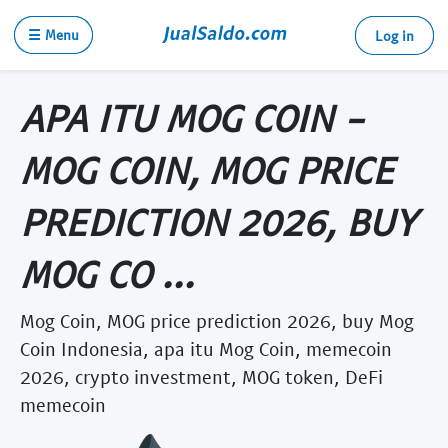
☰ Menu
Log in
APA ITU MOG COIN -
MOG COIN, MOG PRICE
PREDICTION 2026, BUY
MOG CO ...
Mog Coin, MOG price prediction 2026, buy Mog
Coin Indonesia, apa itu Mog Coin, memecoin
2026, crypto investment, MOG token, DeFi
memecoin