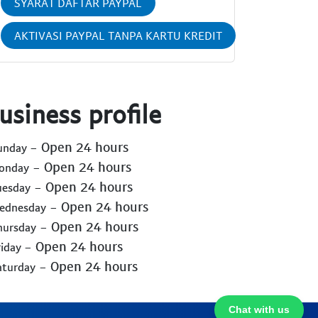
SYARAT DAFTAR PAYPAL
AKTIVASI PAYPAL TANPA KARTU KREDIT
usiness profile
- Open 24 hours
Sunday
- Open 24 hours
Monday
- Open 24 hours
uesday
- Open 24 hours
Wednesday
- Open 24 hours
hursday
- Open 24 hours
riday
- Open 24 hours
aturday
Chat with us