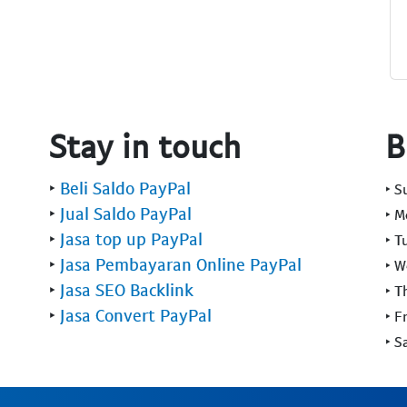
Stay in touch
B
‣
Beli Saldo PayPal
‣ 
‣
Jual Saldo PayPal
‣ 
‣
Jasa top up PayPal
‣ T
‣
Jasa Pembayaran Online PayPal
‣ 
‣
Jasa SEO Backlink
‣ T
‣
Jasa Convert PayPal
‣ F
‣ S