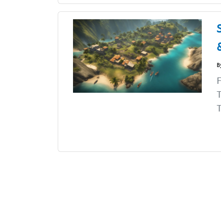
B
F
T
T