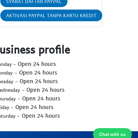
SYARAT DAFTAR PAYPAL
AKTIVASI PAYPAL TANPA KARTU KREDIT
usiness profile
- Open 24 hours
Sunday
- Open 24 hours
Monday
- Open 24 hours
uesday
- Open 24 hours
Wednesday
- Open 24 hours
hursday
- Open 24 hours
riday
- Open 24 hours
aturday
Chat with us