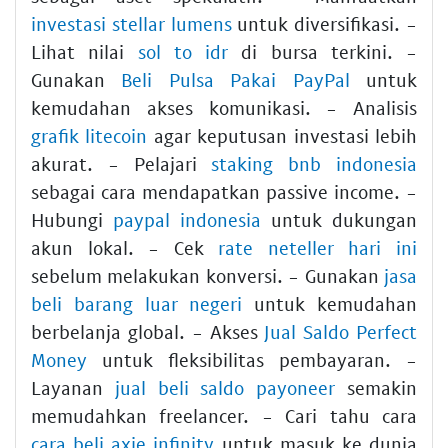
investasi stellar lumens
untuk diversifikasi. -
Lihat nilai
sol to idr
di bursa terkini. -
Gunakan
Beli Pulsa Pakai PayPal
untuk
kemudahan akses komunikasi. - Analisis
grafik litecoin
agar keputusan investasi lebih
akurat. - Pelajari
staking bnb indonesia
sebagai cara mendapatkan passive income. -
Hubungi
paypal indonesia
untuk dukungan
akun lokal. - Cek
rate neteller hari ini
sebelum melakukan konversi. - Gunakan
jasa
beli barang luar negeri
untuk kemudahan
berbelanja global. - Akses
Jual Saldo Perfect
Money
untuk fleksibilitas pembayaran. -
Layanan
jual beli saldo payoneer
semakin
memudahkan freelancer. - Cari tahu cara
cara beli axie infinity
untuk masuk ke dunia